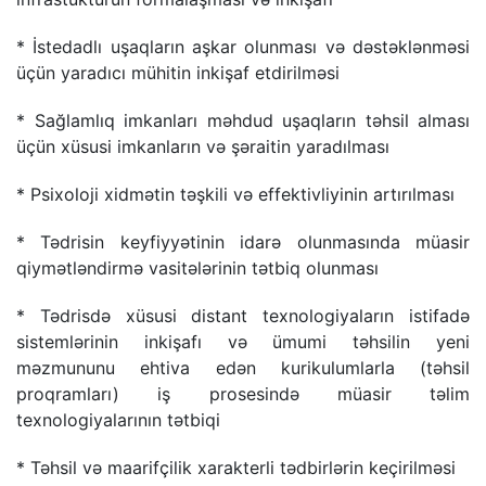
* İstedadlı uşaqların aşkar olunması və dəstəklənməsi
üçün yaradıcı mühitin inkişaf etdirilməsi
* Sağlamlıq imkanları məhdud uşaqların təhsil alması
üçün xüsusi imkanların və şəraitin yaradılması
* Psixoloji xidmətin təşkili və effektivliyinin artırılması
* Tədrisin keyfiyyətinin idarə olunmasında müasir
qiymətləndirmə vasitələrinin tətbiq olunması
* Tədrisdə xüsusi distant texnologiyaların istifadə
sistemlərinin inkişafı və ümumi təhsilin yeni
məzmununu ehtiva edən kurikulumlarla (təhsil
proqramları) iş prosesində müasir təlim
texnologiyalarının tətbiqi
* Təhsil və maarifçilik xarakterli tədbirlərin keçirilməsi