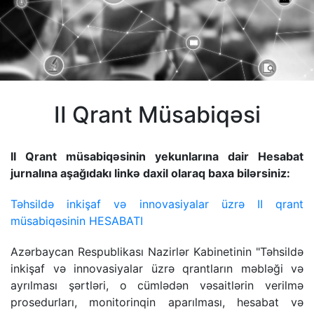
II Qrant Müsabiqəsi
II Qrant müsabiqəsinin yekunlarına dair Hesabat
jurnalına aşağıdakı linkə daxil olaraq baxa bilərsiniz:
Təhsildə inkişaf və innovasiyalar üzrə II qrant
müsabiqəsinin HESABATI
Azərbaycan Respublikası Nazirlər Kabinetinin "Təhsildə
inkişaf və innovasiyalar üzrə qrantların məbləği və
ayrılması şərtləri, o cümlədən vəsaitlərin verilmə
prosedurları, monitorinqin aparılması, hesabat və