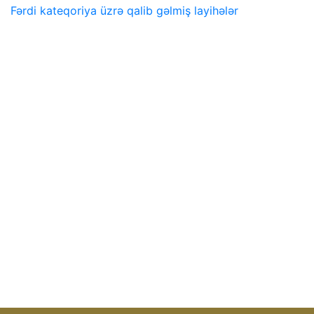
Fərdi kateqoriya üzrə qalib gəlmiş layihələr