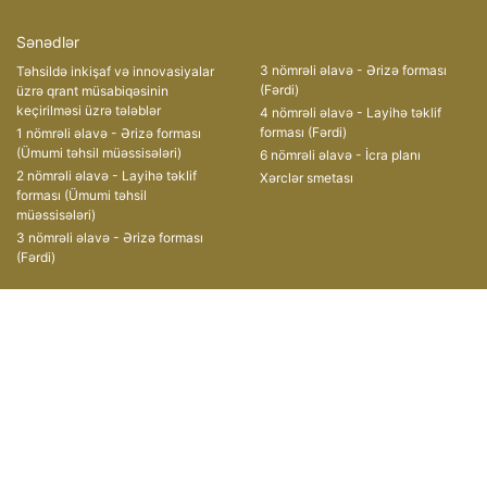
Sənədlər
3 nömrəli əlavə - Ərizə forması
Təhsildə inkişaf və innovasiyalar
(Fərdi)
üzrə qrant müsabiqəsinin
keçirilməsi üzrə tələblər
4 nömrəli əlavə - Layihə təklif
forması (Fərdi)
1 nömrəli əlavə - Ərizə forması
(Ümumi təhsil müəssisələri)
6 nömrəli əlavə - İcra planı
2 nömrəli əlavə - Layihə təklif
Xərclər smetası
forması (Ümumi təhsil
müəssisələri)
3 nömrəli əlavə - Ərizə forması
(Fərdi)
Müsabiqələr
Əlaqə
II Qrant Müsabiqəsi
AZ1008, Azərbaycan
Respublikası,
III Qrant Müsabiqəsi
Bakı şəhəri, Xətai prospekti, 49
IV Qrant Müsabiqəsi
(+ 99412) 599-11-55
V Qrant Müsabiqəsi
(+ 99412) 496-06-47
VI Qrant Müsabiqəsi
grants@edu.gov.az
VII Qrant Müsabiqəsi