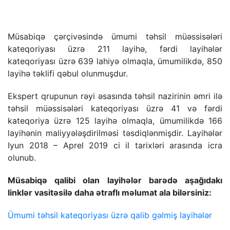
Müsabiqə çərçivəsində ümumi təhsil müəssisələri
kateqoriyası üzrə 211 layihə, fərdi layihələr
kateqoriyası üzrə 639 lahiyə olmaqla, ümumilikdə, 850
layihə təklifi qəbul olunmuşdur.
Ekspert qrupunun rəyi əsasında təhsil nazirinin əmri ilə
təhsil müəssisələri kateqoriyası üzrə 41 və fərdi
kateqoriya üzrə 125 layihə olmaqla, ümumilikdə 166
layihənin maliyyələşdirilməsi təsdiqlənmişdir. Layihələr
Iyun 2018 – Aprel 2019 ci il tarixləri arasında icra
olunub.
Müsabiqə qalibi olan layihələr barədə aşağıdakı
linklər vasitəsilə daha ətraflı məlumat ala bilərsiniz:
Ümumi təhsil kateqoriyası üzrə qalib gəlmiş layihələr