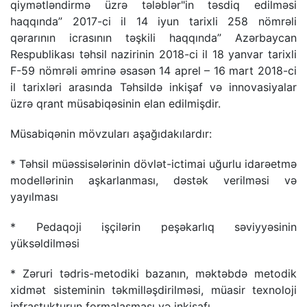
qiymətləndirmə üzrə tələblər"in təsdiq edilməsi
haqqında” 2017-ci il 14 iyun tarixli 258 nömrəli
qərarının icrasının təşkili haqqında” Azərbaycan
Respublikası təhsil nazirinin 2018-ci il 18 yanvar tarixli
F-59 nömrəli əmrinə əsasən 14 aprel – 16 mart 2018-ci
il tarixləri arasında Təhsildə inkişaf və innovasiyalar
üzrə qrant müsabiqəsinin elan edilmişdir.
Müsabiqənin mövzuları aşağıdakılardır:
* Təhsil müəssisələrinin dövlət-ictimai uğurlu idarəetmə
modellərinin aşkarlanması, dəstək verilməsi və
yayılması
* Pedaqoji işçilərin peşəkarlıq səviyyəsinin
yüksəldilməsi
* Zəruri tədris-metodiki bazanın, məktəbdə metodik
xidmət sisteminin təkmilləşdirilməsi, müasir texnoloji
infrastukturun formalaşması və inkişafı