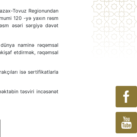
ə Qazax-Tovuz Regionundan
 ümumi 120 -yə yaxın rəsm
rəsm əsəri sərgiyə dəvət
l dünya naminə rəqəmsal
nkişaf etdirmək, rəqəmsal
kçıları isə sertifikatlarla
ktəbin təsviri incəsənət