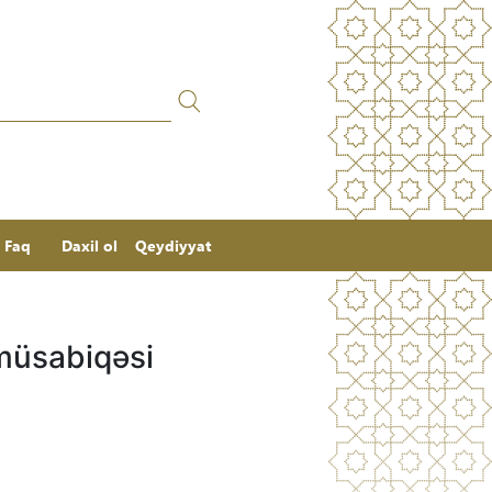
Faq
Daxil ol
Qeydiyyat
müsabiqəsi