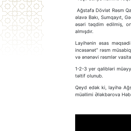
Ağstafa Dövlət Rəsm Qale
əlavə Bakı, Sumqayıt, Gə
əsəri təqdim edilmiş, o
almışdır.
Layihənin əsas məqsədi
incəsənət” rəsm müsabiqə
və ənənəvi rəsmlər vasitəs
1-2-3 yer qalibləri müəyyə
təltif olunub.
Qeyd edək ki, layihə Ağ
müəllimi Ələkbərova Həbib