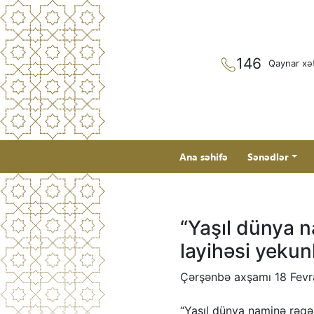
146
Qaynar xə
Ana səhifə
Sənədlər
“Yaşıl dünya 
layihəsi yekun
Çərşənbə axşamı 18 Fevr
“Yaşıl dünya naminə rəqə