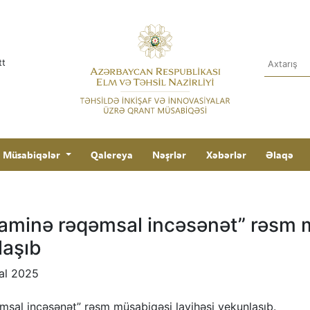
tt
Müsabiqələr
Qalereya
Nəşrlər
Xəbərlər
Əlaqə
naminə rəqəmsal incəsənət” rəsm 
laşıb
al 2025
msal incəsənət” rəsm müsabiqəsi layihəsi yekunlaşıb.