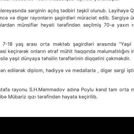
reyasında sərginin açılış tədbiri təşkil olunub. Layihəy
ncə və digər rayonların şagirdləri müraciət edib. Sərgiyə
nlardan münsiflər heyəti tərəfindən seçilmiş 70-ə yaxın 
 7-18 yaş arası orta məktəb şagirdləri arasında “Yaşı
si keçirərək onların ətraf mühit haqqında məlumatlılığını i
ilə yaşıl dünyaya təhsilin tərəflərinin diqqətini çəkməkdir.
n edilərək diplom, hədiyyə və medallarla , digər sərgi iştira
stafa rayonu S.H.Məmmədov adına Poylu kənd tam orta mə
ə Mübariz qızı tərəfindən həyata keçirilib.