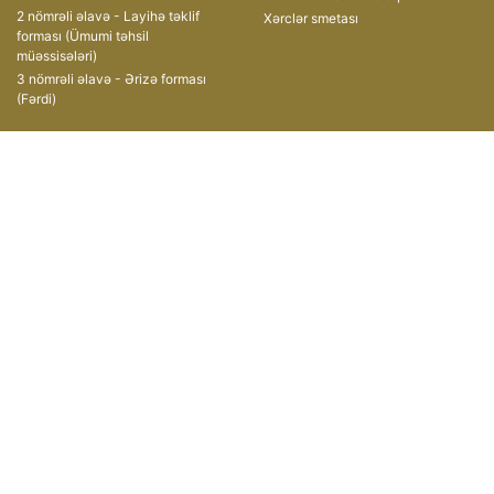
2 nömrəli əlavə - Layihə təklif
Xərclər smetası
forması (Ümumi təhsil
müəssisələri)
3 nömrəli əlavə - Ərizə forması
(Fərdi)
Müsabiqələr
Əlaqə
II Qrant Müsabiqəsi
AZ1008, Azərbaycan
Respublikası,
III Qrant Müsabiqəsi
Bakı şəhəri, Xətai prospekti, 49
IV Qrant Müsabiqəsi
(+ 99412) 599-11-55
V Qrant Müsabiqəsi
(+ 99412) 496-06-47
VI Qrant Müsabiqəsi
grants@edu.gov.az
VII Qrant Müsabiqəsi
VIII qrant müsabiqəsi
IX qrant müsabiqəsi
X qrant müsabiqəsi
Copyright © 2019