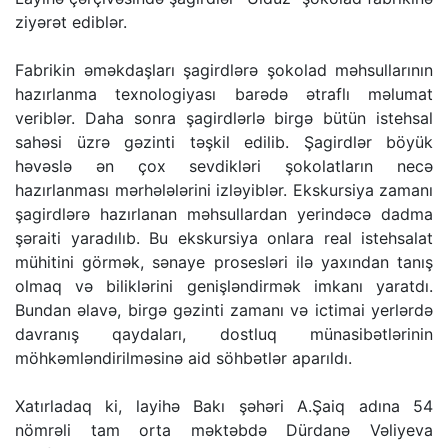
ziyərət ediblər.
Fabrikin əməkdaşları şagirdlərə şokolad məhsullarının
hazırlanma texnologiyası barədə ətraflı məlumat
veriblər. Daha sonra şagirdlərlə birgə bütün istehsal
sahəsi üzrə gəzinti təşkil edilib. Şagirdlər böyük
həvəslə ən çox sevdikləri şokolatların necə
hazırlanması mərhələlərini izləyiblər. Ekskursiya zamanı
şagirdlərə hazırlanan məhsullardan yerindəcə dadma
şəraiti yaradılıb. Bu ekskursiya onlara real istehsalat
mühitini görmək, sənaye prosesləri ilə yaxından tanış
olmaq və biliklərini genişləndirmək imkanı yaratdı.
Bundan əlavə, birgə gəzinti zamanı və ictimai yerlərdə
davranış qaydaları, dostluq münasibətlərinin
möhkəmləndirilməsinə aid söhbətlər aparıldı.
Xatırladaq ki, layihə Bakı şəhəri A.Şaiq adına 54
nömrəli tam orta məktəbdə Dürdanə Vəliyeva