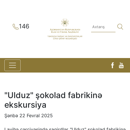
146
"Ulduz" şokolad fabrikinə
ekskursiya
Şənbə 22 Fevral 2025
Layihə çərçivəsində şagirdlər "Ulduz" şokolad fabrikinə