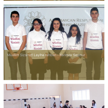
Müəllim Sizsiniz! Layihə rəhbəri - Kərimov Seymur