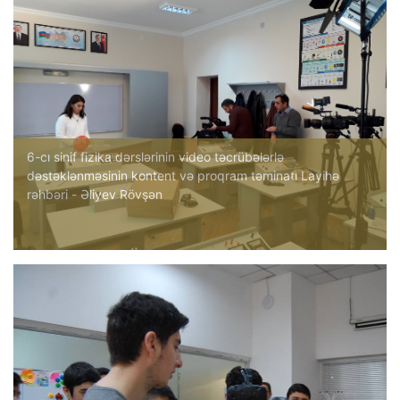
6-cı sinif fizika dərslərinin video təcrübələrlə
dəstəklənməsinin kontent və proqram təminatı Layihə
rəhbəri - Əliyev Rövşən