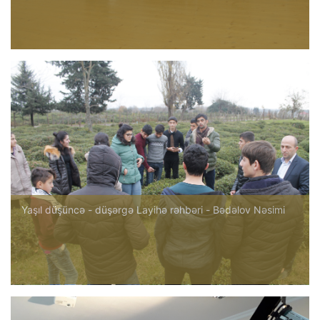
Yaşıl düşüncə - düşərgə Layihə rəhbəri - Bədəlov Nəsimi