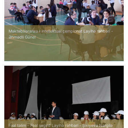
Məktəblilərarası I intellektual çempionat Layihə rəhbəri -
Əhmədli Günel
Fəal təlim – Fəal şagird Layihə rəhbəri - Şıxıyeva Nargilə