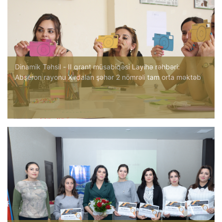
Dinamik Təhsil - II qrant müsabiqəsi Layihə rəhbəri:
Abşeron rayonu Xırdalan şəhər 2 nömrəli tam orta məktəb