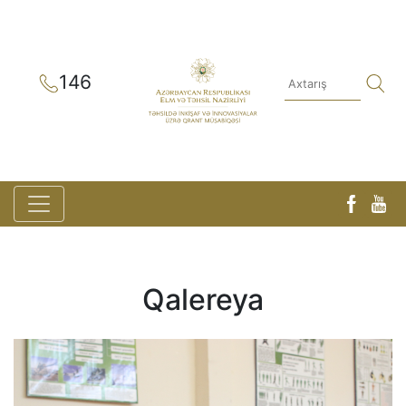
146
Qalereya