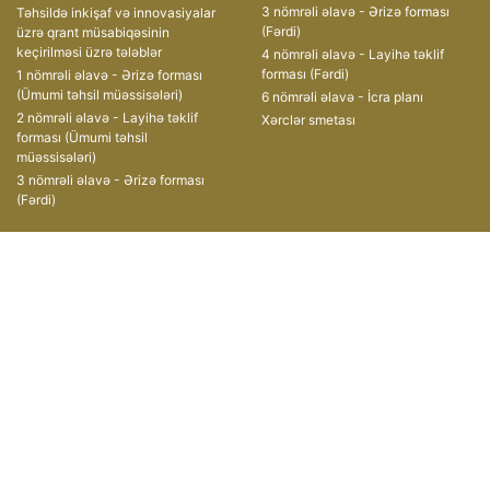
3 nömrəli əlavə - Ərizə forması
Təhsildə inkişaf və innovasiyalar
(Fərdi)
üzrə qrant müsabiqəsinin
keçirilməsi üzrə tələblər
4 nömrəli əlavə - Layihə təklif
forması (Fərdi)
1 nömrəli əlavə - Ərizə forması
(Ümumi təhsil müəssisələri)
6 nömrəli əlavə - İcra planı
2 nömrəli əlavə - Layihə təklif
Xərclər smetası
forması (Ümumi təhsil
müəssisələri)
3 nömrəli əlavə - Ərizə forması
(Fərdi)
Müsabiqələr
Əlaqə
II Qrant Müsabiqəsi
AZ1008, Azərbaycan
Respublikası,
III Qrant Müsabiqəsi
Bakı şəhəri, Xətai prospekti, 49
IV Qrant Müsabiqəsi
(+ 99412) 599-11-55
V Qrant Müsabiqəsi
(+ 99412) 496-06-47
VI Qrant Müsabiqəsi
grants@edu.gov.az
VII Qrant Müsabiqəsi
VIII qrant müsabiqəsi
IX qrant müsabiqəsi