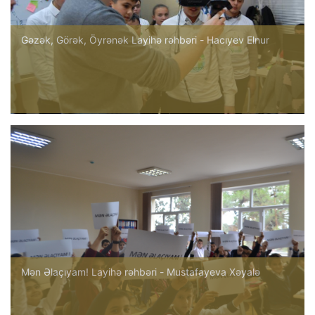
Gəzək, Görək, Öyrənək Layihə rəhbəri - Hacıyev Elnur
Mən Əlaçıyam! Layihə rəhbəri - Mustafayeva Xəyalə