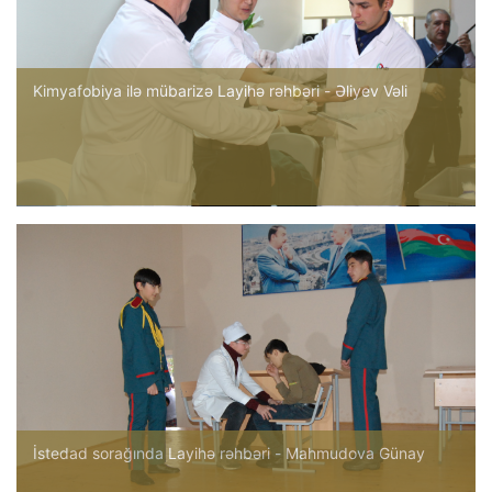
Kimyafobiya ilə mübarizə Layihə rəhbəri - Əliyev Vəli
İstedad sorağında Layihə rəhbəri - Mahmudova Günay