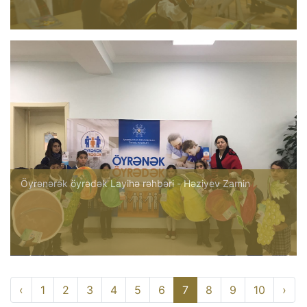
Öyrənərək öyrədək Layihə rəhbəri - Həziyev Zamin
‹
1
2
3
4
5
6
7
8
9
10
›