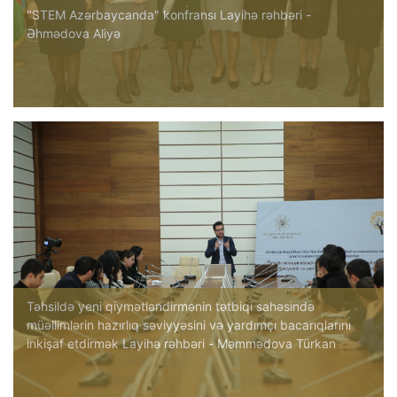
"STEM Azərbaycanda" konfransı Layihə rəhbəri -
Əhmədova Aliyə
Təhsildə yeni qiymətləndirmənin tətbiqi sahəsində
müəllimlərin hazırlıq səviyyəsini və yardımçı bacarıqlarını
inkişaf etdirmək Layihə rəhbəri - Məmmədova Türkan