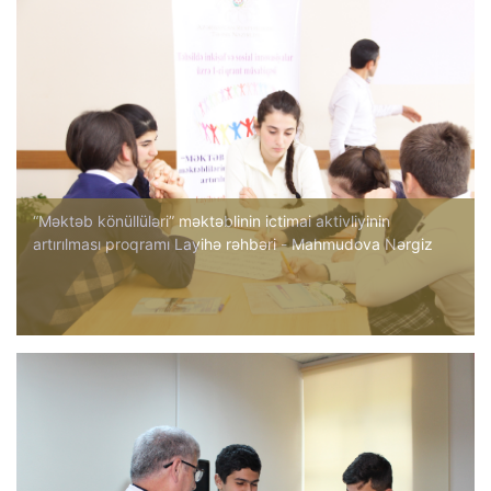
“Məktəb könüllüləri” məktəblinin ictimai aktivliyinin
artırılması proqramı Layihə rəhbəri - Mahmudova Nərgiz