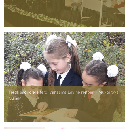
Fərqli şagirdlərə fərdi yanaşma Layihə rəhbəri - Muxtarova
Gülnar