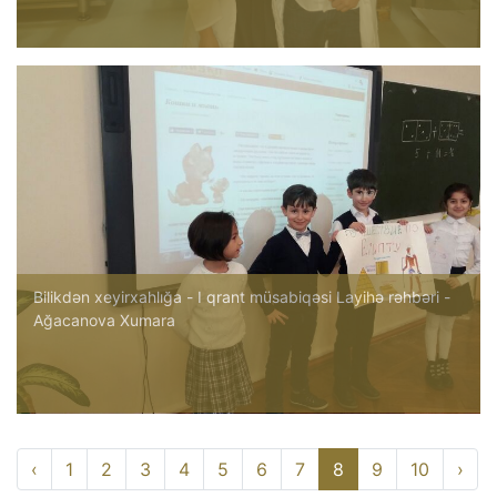
Bilikdən xeyirxahlığa - I qrant müsabiqəsi Layihə rəhbəri -
Ağacanova Xumara
‹
1
2
3
4
5
6
7
8
9
10
›