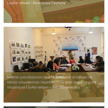
Layihə rəhbəri - Novruzova Ceyhunə
Məktəb psixoloqlarının praktik biliklərinin artırılması və
tətbiqi istiqamətində maarifləndirmə işinin təşkili - I qrant
müsabiqəsi Layihə rəhbəri - Jalə Məmmədova