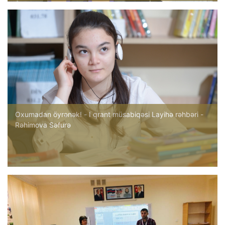
Oxumadan öyrənək! - I qrant müsabiqəsi Layihə rəhbəri -
Rəhimova Səfurə