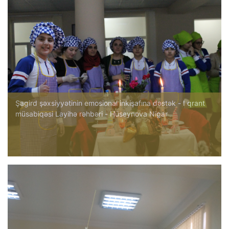
Şagird şəxsiyyətinin emosional inkişafına dəstək - I qrant
müsabiqəsi Layihə rəhbəri - Hüseynova Nigar