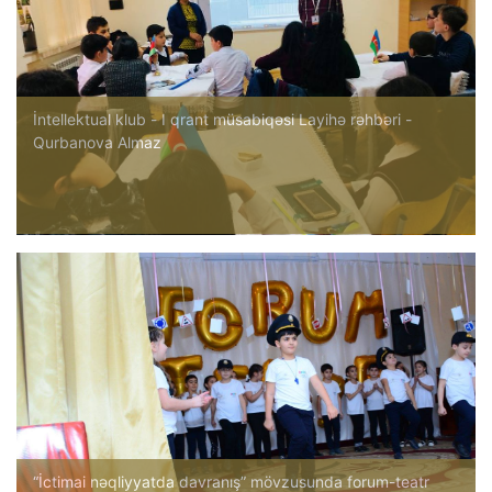
İntellektual klub - I qrant müsabiqəsi Layihə rəhbəri -
Qurbanova Almaz
“İctimai nəqliyyatda davranış” mövzusunda forum-teatr