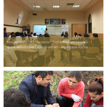
Məktəblərdə “İKT Masterlər” Təşkilatının yaradılması - I
qrant müsabiqəsi Layihə rəhbəri - Əliyarzadə Rahilə