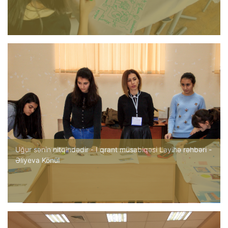
Uğur sənin nitqindədir - I qrant müsabiqəsi Layihə rəhbəri -
Əliyeva Könül