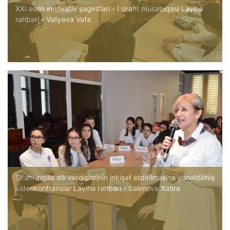
XXI əsrin innovativ şagirdləri - I qrant müsabiqəsi Layihə
rəhbəri - Vəliyeva Vəfa
Şifahi ingilis dili vərdişlərinin inkişaf etdirilməsinə yönəldilmiş
videokonfranslar Layihə rəhbəri - Səlimova Xatirə