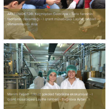
ARXEOMƏKTƏB: Keçmişdən Gələcəyə - Tarix fənninin
tədrisinin davamlılığı - I qrant müsabiqəsi Layihə rəhbəri -
Əliməmmədov Anar
Mənim Peşəm (Ulduz şokolad fabrikinə ekskursiya) - I
qrant müsabiqəsi Layihə rəhbəri - Bağırova Aytən