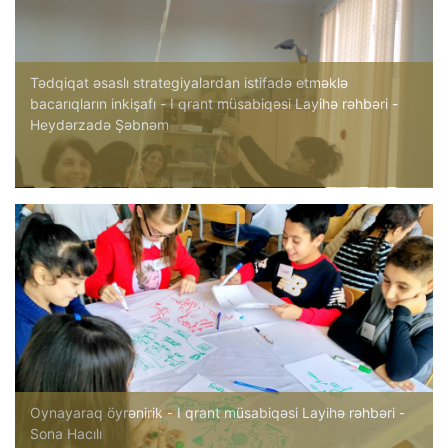
Tədqiqat əsaslı strategiyalardan istifadə etməklə
bacarıqların inkişafı - I qrant müsabiqəsi Layihə rəhbəri -
Heydərzadə Şəbnəm
Oynayaraq öyrənirik - I qrant müsabiqəsi Layihə rəhbəri -
Sona Hacılı