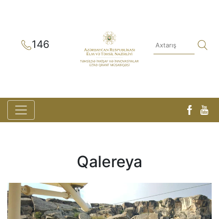
146
Qalereya