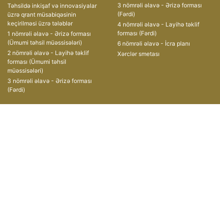
3 nömrəli əlavə - Ərizə forması
Təhsildə inkişaf və innovasiyalar
(Fərdi)
üzrə qrant müsabiqəsinin
keçirilməsi üzrə tələblər
4 nömrəli əlavə - Layihə təklif
forması (Fərdi)
1 nömrəli əlavə - Ərizə forması
(Ümumi təhsil müəssisələri)
6 nömrəli əlavə - İcra planı
2 nömrəli əlavə - Layihə təklif
Xərclər smetası
forması (Ümumi təhsil
müəssisələri)
3 nömrəli əlavə - Ərizə forması
(Fərdi)
Müsabiqələr
Əlaqə
II Qrant Müsabiqəsi
AZ1008, Azərbaycan
Respublikası,
III Qrant Müsabiqəsi
Bakı şəhəri, Xətai prospekti, 49
IV Qrant Müsabiqəsi
(+ 99412) 599-11-55
V Qrant Müsabiqəsi
(+ 99412) 496-06-47
VI Qrant Müsabiqəsi
grants@edu.gov.az
VII Qrant Müsabiqəsi
VIII qrant müsabiqəsi
IX qrant müsabiqəsi