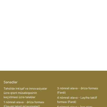
Sənədlər
3 nömrəli əlavə - Ərizə forması
Təhsildə inkişaf və innovasiyalar
(Fərdi)
üzrə qrant müsabiqəsinin
keçirilməsi üzrə tələblər
4 nömrəli əlavə - Layihə təklif
forması (Fərdi)
1 nömrəli əlavə - Ərizə forması
(Ümumi təhsil müəssisələri)
6 nömrəli əlavə - İcra planı