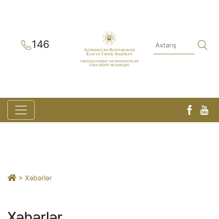
146
> Xəbərlər
Xəbərlər