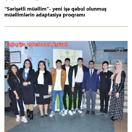
“Sərişətli müəllim”- yeni işə qəbul olunmuş
müəllimlərin adaptasiya proqramı