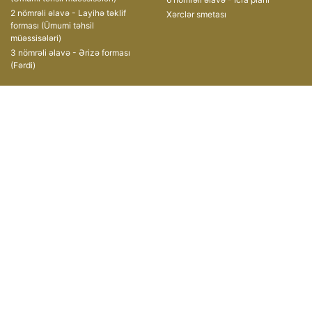
2 nömrəli əlavə - Layihə təklif
Xərclər smetası
forması (Ümumi təhsil
müəssisələri)
3 nömrəli əlavə - Ərizə forması
(Fərdi)
Müsabiqələr
Əlaqə
II Qrant Müsabiqəsi
AZ1008, Azərbaycan
Respublikası,
III Qrant Müsabiqəsi
Bakı şəhəri, Xətai prospekti, 49
IV Qrant Müsabiqəsi
(+ 99412) 599-11-55
V Qrant Müsabiqəsi
(+ 99412) 496-06-47
VI Qrant Müsabiqəsi
grants@edu.gov.az
VII Qrant Müsabiqəsi
VIII qrant müsabiqəsi
IX qrant müsabiqəsi
X qrant müsabiqəsi
Copyright © 2019