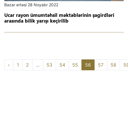
Bazar ertəsi 28 Noyabr 2022
Ucar rayon ümumtəhsil məktəblərinin şagirdləri
arasında bilik yarışı keçirilib
‹
1
2
...
53
54
55
56
57
58
5