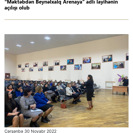
“Məktəbdən Beynəlxalq Arenaya” adlı layihənin
açılışı olub
Çərşənbə 30 Noyabr 2022