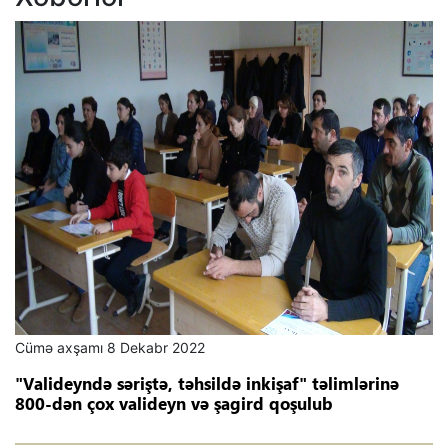
Cümə axşamı 8 Dekabr 2022
"Valideyndə səriştə, təhsildə inkişaf" təlimlərinə
800-dən çox valideyn və şagird qoşulub